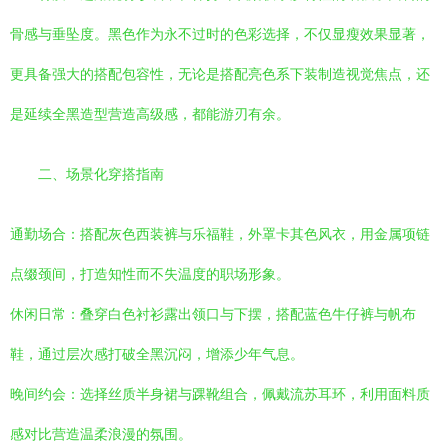
骨感与垂坠度。黑色作为永不过时的色彩选择，不仅显瘦效果显著，
更具备强大的搭配包容性，无论是搭配亮色系下装制造视觉焦点，还
是延续全黑造型营造高级感，都能游刃有余。
二、场景化穿搭指南
通勤场合：搭配灰色西装裤与乐福鞋，外罩卡其色风衣，用金属项链
点缀颈间，打造知性而不失温度的职场形象。
休闲日常：叠穿白色衬衫露出领口与下摆，搭配蓝色牛仔裤与帆布
鞋，通过层次感打破全黑沉闷，增添少年气息。
晚间约会：选择丝质半身裙与踝靴组合，佩戴流苏耳环，利用面料质
感对比营造温柔浪漫的氛围。